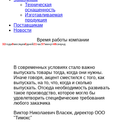
Техническая
оснащенность
Изготавливаемая
продукция
Поставщикам
Новости
Время работы компании
32
года
8
месяцев
0
дней
21
час
57
минут
48
секунд
В современных условиях стало важно
выпускать товары тогда, когда они нужны.
Иначе говоря, акцент сместился с того, как
выпускать, на то, что, когда и сколько
выпускать. Отсюда необходимость развивать
такое производство, которое могло бы
удовлетворить специфические требования
любого заказчика
Виктор Николаевич Власюк, директор ООО
"Тимокс"