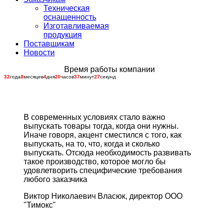
Техническая
оснащенность
Изготавливаемая
продукция
Поставщикам
Новости
Время работы компании
32
года
8
месяцев
4
дня
20
часов
37
минут
27
секунд
В современных условиях стало важно
выпускать товары тогда, когда они нужны.
Иначе говоря, акцент сместился с того, как
выпускать, на то, что, когда и сколько
выпускать. Отсюда необходимость развивать
такое производство, которое могло бы
удовлетворить специфические требования
любого заказчика
Виктор Николаевич Власюк, директор ООО
"Тимокс"