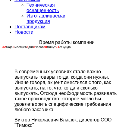
Техническая
оснащенность
Изготавливаемая
продукция
Поставщикам
Новости
Время работы компании
32
года
8
месяцев
2
дня
8
часов
28
минут
21
секунда
В современных условиях стало важно
выпускать товары тогда, когда они нужны.
Иначе говоря, акцент сместился с того, как
выпускать, на то, что, когда и сколько
выпускать. Отсюда необходимость развивать
такое производство, которое могло бы
удовлетворить специфические требования
любого заказчика
Виктор Николаевич Власюк, директор ООО
"Тимокс"