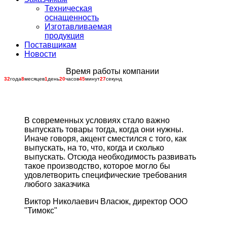
Техническая
оснащенность
Изготавливаемая
продукция
Поставщикам
Новости
Время работы компании
32
года
8
месяцев
1
день
20
часов
45
минут
27
секунд
В современных условиях стало важно
выпускать товары тогда, когда они нужны.
Иначе говоря, акцент сместился с того, как
выпускать, на то, что, когда и сколько
выпускать. Отсюда необходимость развивать
такое производство, которое могло бы
удовлетворить специфические требования
любого заказчика
Виктор Николаевич Власюк, директор ООО
"Тимокс"