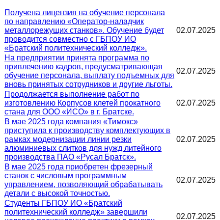
Получена лицензия на обучение персонала
по направлению «Оператор-наладчик
металлорежущих станков». Обучение будет
02.07.2025
проводится совместно с ГБПОУ ИО
«Братский политехнический колледж».
На предприятии принята программа по
привлечению кадров, предусматривающая
02.07.2025
обучение персонала, выплату подъемных для
вновь принятых сотрудников и другие льготы.
Продолжается выполнение работ по
изготовлению Корпусов клетей прокатного
02.07.2025
стана для ООО «ИСО» в г. Братске.
В мае 2025 года компания «Тимокс»
приступила к производству комплектующих в
рамках модернизации линии резки
02.07.2025
алюминиевых слитков для нужд литейного
производства ПАО «Русал Братск».
В мае 2025 года приобретен фрезерный
станок с числовым программным
02.07.2025
управлением, позволяющий обрабатывать
детали с высокой точностью.
Студенты ГБПОУ ИО «Братский
политехнический колледж» завершили
02.07.2025