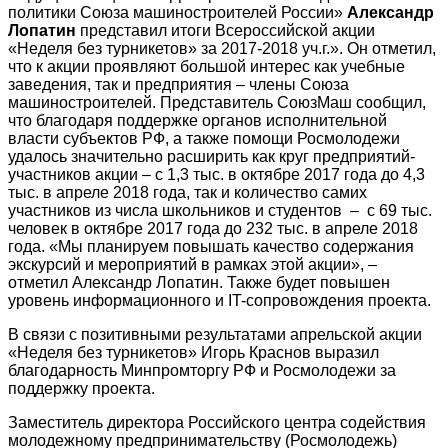
политики Союза машиностроителей России»
Александр
Лопатин
представил итоги Всероссийской акции
«Неделя без турникетов» за 2017-2018 уч.г.». Он отметил,
что к акции проявляют большой интерес как учебные
заведения, так и предприятия – члены Союза
машиностроителей. Представитель СоюзМаш сообщил,
что благодаря поддержке органов исполнительной
власти субъектов РФ, а также помощи Росмолодежи
удалось значительно расширить как круг предприятий-
участников акции – с 1,3 тыс. в октябре 2017 года до 4,3
тыс. в апреле 2018 года, так и количество самих
участников из числа школьников и студентов – с 69 тыс.
человек в октябре 2017 года до 232 тыс. в апреле 2018
года. «Мы планируем повышать качество содержания
экскурсий и мероприятий в рамках этой акции», –
отметил Александр Лопатин. Также будет повышен
уровень информационного и IT-cопровождения проекта.
В связи с позитивными результатами апрельской акции
«Неделя без турникетов» Игорь Краснов выразил
благодарность Минпромторгу РФ и Росмолодежи за
поддержку проекта.
Заместитель директора Российского центра содействия
молодежному предпринимательству (Росмолодежь)