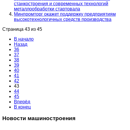
станкостроения и современных технологий
металлообработки стартовала
Минпромторг окажет поддержку предприятиям
высокотехнологичных средств производства
Страница 43 из 45
В начало
Назад
36
37
38
39
40
41
42
43
44
45
Вперёд
В конец
Новости машиностроения