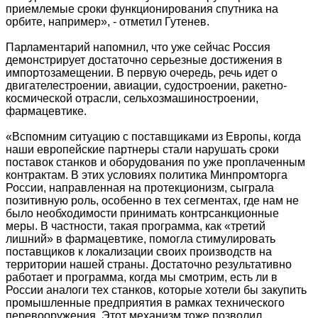
приемлемые сроки функционирования спутника на
орбите, например», - отметил Гутенев.
Парламентарий напомнил, что уже сейчас Россия
демонстрирует достаточно серьезные достижения в
импортозамещении. В первую очередь, речь идет о
двигателестроении, авиации, судостроении, ракетно-
космической отрасли, сельхозмашиностроении,
фармацевтике.
«Вспомним ситуацию с поставщиками из Европы, когда
наши европейские партнеры стали нарушать сроки
поставок станков и оборудования по уже проплаченным
контрактам. В этих условиях политика Минпромторга
России, направленная на протекционизм, сыграла
позитивную роль, особенно в тех сегментах, где нам не
было необходимости принимать контрсанкционные
меры. В частности, такая программа, как «третий
лишний» в фармацевтике, помогла стимулировать
поставщиков к локализации своих производств на
территории нашей страны. Достаточно результативно
работает и программа, когда мы смотрим, есть ли в
России аналоги тех станков, которые хотели бы закупить
промышленные предприятия в рамках технического
перевооружения. Этот механизм тоже позволил