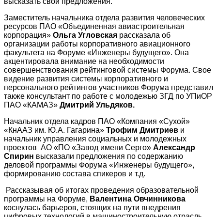
высказать свои предложения.
Заместитель начальника отдела развития человеческих
ресурсов ПАО «Объединенная авиастроительная
корпорация»
Ольга Угловская
рассказала об
организации работы корпоративного авиационного
факультета на Форуме «Инженеры будущего». Она
акцентировала внимание на необходимости
совершенствования рейтинговой системы Форума. Свое
видение развития системы корпоративного и
персонального рейтингов участников Форума представил
также консультант по работе с молодежью ЗГД по УПиОР
ПАО «КАМАЗ»
Дмитрий Ульдяков.
Начальник отдела кадров ПАО «Компания «Сухой»
«КнААЗ им. Ю.А. Гагарина»
Трофим Дмитриев
и
начальник управления социальных и молодежных
проектов АО «ПО «Завод имени Серго»
Александр
Спирин
высказали предложения по содержанию
деловой программы Форума «Инженеры будущего»,
формированию состава спикеров и т.д.
Рассказывая об итогах проведения образовательной
программы на Форуме,
Валентина Овчинникова
коснулась барьеров, стоящих на пути внедрения
цифровых технологий в машиностроительную отрасль,