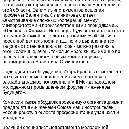
главным из которых является нехватка компетенций в
этой области. Одним из инструментов решения
проблемы Валентина Овчинникова считает
«выстраивание сложных коопераций между
университетами и производственными площадками».
«Площадка Форума «Инженеры будущего» должна стать
отправной точкой не только в развитии «soft skills» в
проектной деятельности и т.д., но и в выявлении тех
кадровых потенциалов, в которых можно развивать
очень сложные, очень тяжелые «hard skills» именно по
новым направлениям, новым компетенциям», –
резюмировала Валентина Овчинникова.
Подводя итоги обсуждения, Игорь Краснов отметил, что
все высказанные предложения лягут в основу в
разрабатываемое положение о VIII Международном
молодежном промышленном форуме «Инженеры
будущего».
Комиссия также обсудила проводимую организациями и
предприятиями-членами Союза машиностроителей
России работу в области профориентации учащихся и
молодежи.
Ведущий специалист Департамента молодежной