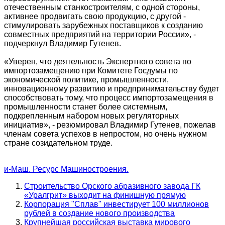
отечественным станкостроителям, с одной стороны,
активнее продвигать свою продукцию, с другой -
стимулировать зарубежных поставщиков к созданию
совместных предприятий на территории России», -
подчеркнул Владимир Гутенев.
«Уверен, что деятельность Экспертного совета по
импортозамещению при Комитете Госдумы по
экономической политике, промышленности,
инновационному развитию и предпринимательству будет
способствовать тому, что процесс импортозамещения в
промышленности станет более системным,
подкрепленным набором новых регуляторных
инициатив», - резюмировал Владимир Гутенев, пожелав
членам совета успехов в непростом, но очень нужном
стране созидательном труде.
и-Маш. Ресурс Машиностроения.
Строительство Орского абразивного завода ГК
«Уралгрит» выходит на финишную прямую
Корпорация "Сплав" инвестирует 100 миллионов
рублей в создание нового производства
Крупнейшая российская выставка мирового