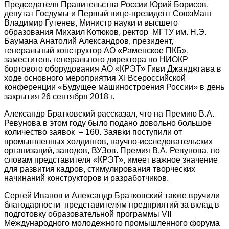
Председателя Правительства России Юрий Борисов,
депутат Госдумы и Первый вице-президент СоюзМаш
Владимир Гутенев, Министр науки и высшего
образования Михаил Котюков, ректор МГТУ им. Н.Э.
Баумана Анатолий Александров, президент,
генеральный конструктор АО «Раменское ПКБ»,
заместитель генерального директора по НИОКР
бортового оборудования АО «КРЭТ» Гиви Джанджгава в
ходе основного мероприятия XI Всероссийской
конференции «Будущее машиностроения России» в день
закрытия 26 сентября 2018 г.
Александр Братковский рассказал, что на Премию В.А.
Ревунова в этом году было подано довольно большое
количество заявок – 160. Заявки поступили от
промышленных холдингов, научно-исследовательских
организаций, заводов, ВУЗов. Премия В.А. Ревунова, по
словам представителя «КРЭТ», имеет важное значение
для развития кадров, стимулирования творческих
начинаний конструкторов и разработчиков.
Сергей Иванов и Александр Братковский также вручили
благодарности представителям предприятий за вклад в
подготовку образовательной программы VII
Международного молодежного промышленного форума