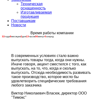
Техническая
оснащенность
Изготавливаемая
продукция
Поставщикам
Новости
Время работы компании
32
года
8
месяцев
3
дня
13
часов
56
минут
1
секунда
В современных условиях стало важно
выпускать товары тогда, когда они нужны.
Иначе говоря, акцент сместился с того, как
выпускать, на то, что, когда и сколько
выпускать. Отсюда необходимость развивать
такое производство, которое могло бы
удовлетворить специфические требования
любого заказчика
Виктор Николаевич Власюк, директор ООО
"Тимокс"