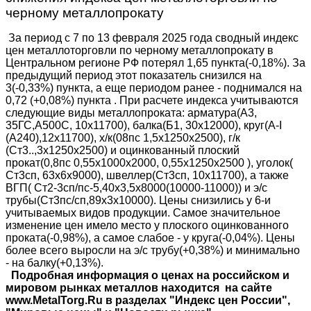
черному металлопрокату
За период с 7 по 13 февраля 2025 года сводный индекс
цен металлоторговли по черному металлопрокату в
Центральном регионе РФ потерял 1,65 пункта(-0,18%). За
предыдущий период этот показатель снизился на
3(-0,33%) пункта, а еще периодом ранее - поднимался на
0,72 (+0,08%) пункта . При расчете индекса учитываются
следующие виды металлопроката: арматура(А3,
35ГС,А500С, 10х11700), балка(Б1, 30х12000), круг(A-I
(A240),12х11700), х/к(08пс 1,5х1250х2500), г/к
(Ст3..,3х1250х2500) и оцинкованный плоский
прокат(0,8пс 0,55х1000х2000, 0,55x1250x2500 ), уголок(
Ст3сп, 63х6х9000), швеллер(Ст3сп, 10х11700), а также
ВГП( Ст2-3сп/пс-5,40х3,5х8000(10000-11000)) и э/с
трубы(Ст3пс/сп,89х3х10000). Цены снизились у 6-и
учитываемых видов продукции. Самое значительное
изменение цен имело место у плоского оцинкованного
проката(-0,98%), а самое слабое - у круга(-0,04%). Цены
более всего выросли на э/с трубу(+0,38%) и минимально
- на балку(+0,13%).
Подробная информация о ценах на российском и
мировом рынках металлов находится на сайте
www.MetalTorg.Ru в разделах "Индекс цен России",