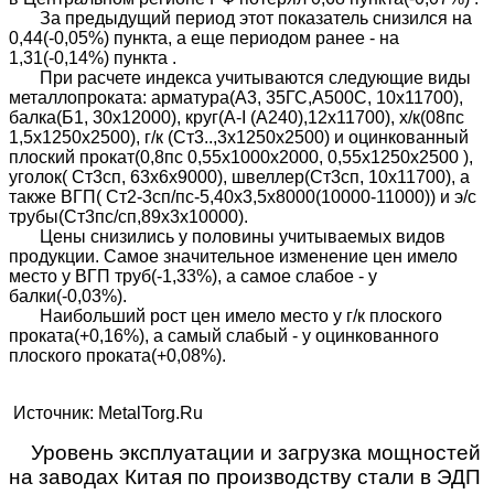
За предыдущий период этот показатель снизился на
0,44(-0,05%) пункта, а еще периодом ранее - на
1,31(-0,14%) пункта .
При расчете индекса учитываются следующие виды
металлопроката: арматура(А3, 35ГС,А500С, 10х11700),
балка(Б1, 30х12000), круг(A-I (A240),12х11700), х/к(08пс
1,5х1250х2500), г/к (Ст3..,3х1250х2500) и оцинкованный
плоский прокат(0,8пс 0,55х1000х2000, 0,55x1250x2500 ),
уголок( Ст3сп, 63х6х9000), швеллер(Ст3сп, 10х11700), а
также ВГП( Ст2-3сп/пс-5,40х3,5х8000(10000-11000)) и э/с
трубы(Ст3пс/сп,89х3х10000).
Цены снизились у половины учитываемых видов
продукции. Самое значительное изменение цен имело
место у ВГП труб(-1,33%), а самое слабое - у
балки(-0,03%).
Наибольший рост цен имело место у г/к плоского
проката(+0,16%), а самый слабый - у оцинкованного
плоского проката(+0,08%).
Источник: MetalTorg.Ru
Уровень эксплуатации и загрузка мощностей
на заводах Китая по производству стали в ЭДП