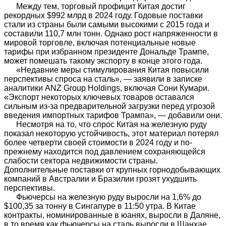
Между тем, торговый профицит Китая достиг
рекордных $992 млрд в 2024 году. Годовые поставки
стали из страны были самыми высокими с 2015 года и
составили 110,7 млн ​​тонн. Однако рост напряженности в
мировой торговле, включая потенциальные новые
тарифы при избранном президенте Дональде Трампе,
может помешать такому экспорту в конце этого года.
«Недавние меры стимулирования Китая повысили
перспективы спроса на сталь», — заявили в записке
аналитики ANZ Group Holdings, включая Сони Кумари.
«Экспорт некоторых ключевых товаров оставался
сильным из-за предварительной загрузки перед угрозой
введения импортных тарифов Трампа», — добавили они.
Несмотря на то, что спрос Китая на железную руду
показал некоторую устойчивость, этот материал потерял
более четверти своей стоимости в 2024 году и по-
прежнему находится под давлением сохраняющейся
слабости сектора недвижимости страны.
Дополнительные поставки от крупных горнодобывающих
компаний в Австралии и Бразилии грозят ухудшить
перспективы.
Фьючерсы на железную руду выросли на 1,6% до
$100,35 за тонну в Сингапуре в 11:50 утра. В Китае
контракты, номинированные в юанях, выросли в Даляне,
в то время как фьючерсы на сталь выросли в Шанхае.