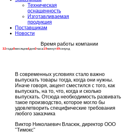
Техническая
оснащенность
Изготавливаемая
продукция
Поставщикам
Новости
Время работы компании
32
года
8
месяцев
4
дня
3
часа
19
минут
49
секунд
В современных условиях стало важно
выпускать товары тогда, когда они нужны.
Иначе говоря, акцент сместился с того, как
выпускать, на то, что, когда и сколько
выпускать. Отсюда необходимость развивать
такое производство, которое могло бы
удовлетворить специфические требования
любого заказчика
Виктор Николаевич Власюк, директор ООО
"Тимокс"