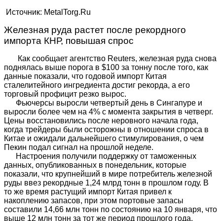
Источник: MetalTorg.Ru
Железная руда растет после рекордного
импорта КНР, повышая спрос
Как сообщает агентство Reuters, железная руда снова
поднялась выше порога в $100 за тонну после того, как
данные показали, что годовой импорт Китая
сталелитейного ингредиента достиг рекорда, а его
торговый профицит резко вырос.
Фьючерсы выросли четвертый день в Сингапуре и
выросли более чем на 4% с момента закрытия в четверг.
Цены восстановились после неровного начала года,
когда трейдеры были осторожны в отношении спроса в
Китае и ожидали дальнейшего стимулирования, о чем
Пекин подал сигнал на прошлой неделе.
Настроения получили поддержку от таможенных
данных, опубликованных в понедельник, которые
показали, что крупнейший в мире потребитель железной
руды ввез рекордные 1,24 млрд тонн в прошлом году. В
то же время растущий импорт Китая привел к
накоплению запасов, при этом портовые запасы
составили 14,66 млн тонн по состоянию на 10 января, что
выше 12 млн тонн за тот же период прошлого года.