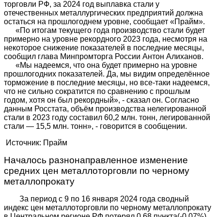
торговли РФ, за 2024 год выплавка стали у
отечественных металлургических предприятий должна
остаться на прошлогоднем уровне, сообщает «Прайм».
«По итогам текущего года производство стали будет
примерно на уровне рекордного 2023 года, несмотря на
некоторое снижение показателей в последние месяцы,
сообщил глава Минпромторга России Антон Алиханов.
«Мы надеемся, что она будет примерно на уровне
прошлогодних показателей. Да, мы видим определённое
торможение в последние месяцы, но все-таки надеемся,
что не сильно сократится по сравнению с прошлым
годом, хотя он был рекордный», - сказал он. Согласно
данным Росстата, объём производства нелегированной
стали в 2023 году составил 60,2 млн. тонн, легированной
стали — 15,5 млн. тонн», - говорится в сообщении.
Источник: Прайм
Началось разнонаправленное изменение
средних цен металлоторговли по черному
металлопрокату
За период c 9 по 16 января 2024 года сводный
индекс цен металлоторговли по черному металлопрокату
в Центральном регионе РФ потерял 0,68 пункта(-0,07%) .