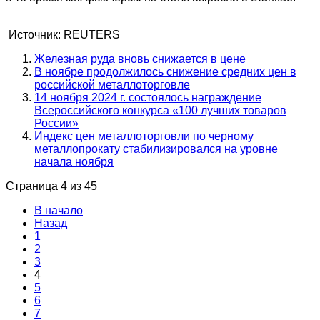
Источник: REUTERS
Железная руда вновь снижается в цене
В ноябре продолжилось снижение средних цен в
российской металлоторговле
14 ноября 2024 г. состоялось награждение
Всероссийского конкурса «100 лучших товаров
России»
Индекс цен металлоторговли по черному
металлопрокату стабилизировался на уровне
начала ноября
Страница 4 из 45
В начало
Назад
1
2
3
4
5
6
7