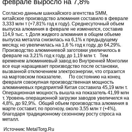
феврале выросло на 7,8%
Согласно данным шанхайского агентства SMM,
китайское производство алюминия составило в феврале
3,333 млн т (+7,81% год к году). Среднесуточный объем
выпуска алюминия в феврале не изменился, составив
114,9 тыс. т. Доля жидкого алюминия в общем объеме
выпуска металла снизилась на 6,1% к предыдущему
месяцу, но увеличилась на 1,6 % год к году, до 64,29%.
Производство алюминиевой заготовки увеличилось в
феврале на 3,21% год к году, до 1,19 млн т. Тем
временем алюминиевый завод во Внутренней Монголии
все еще наращивает производство после остановки,
вызванной отключением электроэнергии, что отразится
на мартовском показателе. По состоянию на конец
февраля совокупная производственная мощность
алюминиевых предприятий Китая составила 45,19 млн т.
Операционная мощность вышла на показатель 41,99 млн
т. Уровень операционной загрузки заводов увеличился на
4,8%, до 92,9%. Общий объем производства алюминия в
марте составит, по прогнозу, около 3,55 млн т (+4%),
благодаря традиционному сезонному росту спроса на
металл.
Источник: MetalTorg.Ru