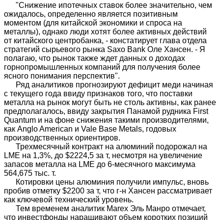
"Снижение ипотечных ставок более значительно, чем
ожидалось, определенно является позитивным
моментом (для китайской экономики и спроса на
металлы), однако люди хотят более активных действий
от китайского центробанка, - констатирует глава отдела
стратегий сырьевого рынка Saxo Bank Оле Хансен. - Я
полагаю, что рынок также ждет данных о доходах
горнопромышленных компаний для получения более
ясного понимания перспектив".
Ряд аналитиков прогнозируют дефицит меди начиная
с текущего года ввиду признаков того, что поставки
металла на рынок могут быть не столь активны, как ранее
предполагалось, ввиду закрытия Панамой рудника First
Quantum и на фоне снижения такими производителями,
как Anglo American и Vale Base Metals, годовых
производственных ориентиров.
Трехмесячный контракт на алюминий подорожал на
LME на 1,3%, до $2224,5 за т, несмотря на увеличение
запасов металла на LME до 6-месячного максимума
564,675 тыс. т.
Котировки цены алюминия получили импульс, вновь
пробив отметку $2200 за т, что г-н Хансен рассматривает
как ключевой технический уровень.
Тем временем аналитик Marex Эль Манро отмечает,
что инвестфонды наращивают объем коротких позиций