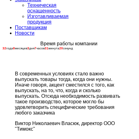
Техническая
оснащенность
Изготавливаемая
продукция
Поставщикам
Новости
Время работы компании
32
года
8
месяцев
3
дня
7
часов
31
минута
20
секунд
В современных условиях стало важно
выпускать товары тогда, когда они нужны.
Иначе говоря, акцент сместился с того, как
выпускать, на то, что, когда и сколько
выпускать. Отсюда необходимость развивать
такое производство, которое могло бы
удовлетворить специфические требования
любого заказчика
Виктор Николаевич Власюк, директор ООО
"Тимокс"