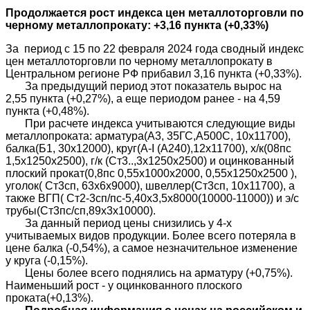
Продолжается рост индекса цен металлоторговли по
черному металлопрокату:
+3,16
пункта
(+0,33%)
За период c 15 по 22 февраля 2024 года сводный индекс
цен металлоторговли по черному металлопрокату в
Центральном регионе РФ прибавил 3,16 пункта (+0,33%).
За предыдущий период этот показатель вырос на
2,55 пункта (+0,27%), а еще периодом ранее - на 4,59
пункта (+0,48%).
При расчете индекса учитываются следующие виды
металлопроката: арматура(А3, 35ГС,А500С, 10х11700),
балка(Б1, 30х12000), круг(A-I (A240),12х11700), х/к(08пс
1,5х1250х2500), г/к (Ст3..,3х1250х2500) и оцинкованный
плоский прокат(0,8пс 0,55х1000х2000, 0,55x1250x2500 ),
уголок( Ст3сп, 63х6х9000), швеллер(Ст3сп, 10х11700), а
также ВГП( Ст2-3сп/пс-5,40х3,5х8000(10000-11000)) и э/с
трубы(Ст3пс/сп,89х3х10000).
За данный период цены снизились у 4-х
учитываемых видов продукции. Более всего потеряла в
цене балка (-0,54%), а самое незначительное изменение
у круга (-0,15%).
Цены более всего поднялись на арматуру (+0,75%).
Наименьший рост - у оцинкованного плоского
проката(+0,13%).