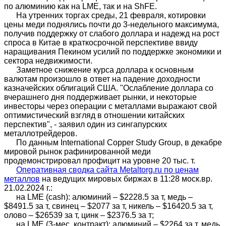
по алюминию как на LME, так и на ShFE.
На утренних торгах среды, 21 февраля, котировки
цены меди поднялись почти до 3-недельного максимума,
получив поддержку от слабого доллара и надежд на рост
спроса в Китае в краткосрочной перспективе ввиду
наращивания Пекином усилий по поддержке экономики и
сектора недвижимости.
Заметное снижение курса доллара к основным
валютам произошло в ответ на падение доходности
казначейских облигаций США. "Ослабление доллара со
вчерашнего дня поддерживает рынки, и некоторые
инвесторы через операции с металлами выражают свой
оптимистический взгляд в отношении китайских
перспектив", - заявил один из сингапурских
металлотрейдеров.
По данным International Copper Study Group, в декабре
мировой рынок рафинированной меди
продемонстрировал профицит на уровне 20 тыс. т.
Оперативная сводка сайта Metaltorg.ru по ценам
металлов
на ведущих мировых биржах в 11:28 моск.вр.
21.02.2024 г.:
на LME (cash): алюминий – $2228.5 за т, медь –
$8491.5 за т, свинец – $2077 за т, никель – $16420.5 за т,
олово – $26539 за т, цинк – $2376.5 за т;
на LME (3-мес. контракт): алюминий – $2264 за т, медь