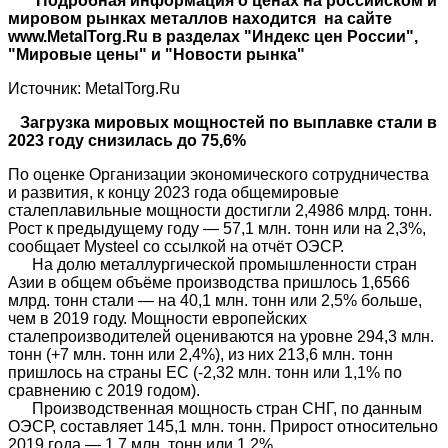
Подробная информация о ценах на российском и
мировом рынках металлов находится на сайте
www.MetalTorg.Ru в разделах "Индекс цен России",
"Мировые цены" и "Новости рынка"
Источник: MetalTorg.Ru
Загрузка мировых мощностей по выплавке стали в
2023 году снизилась до 75,6%
По оценке Организации экономического сотрудничества
и развития, к концу 2023 года общемировые
сталеплавильные мощности достигли 2,4986 млрд. тонн.
Рост к предыдущему году — 57,1 млн. тонн или на 2,3%,
сообщает Mysteel со ссылкой на отчёт ОЭСР.
На долю металлургической промышленности стран
Азии в общем объёме производства пришлось 1,6566
млрд. тонн стали — на 40,1 млн. тонн или 2,5% больше,
чем в 2019 году. Мощности европейских
сталепроизводителей оцениваются на уровне 294,3 млн.
тонн (+7 млн. тонн или 2,4%), из них 213,6 млн. тонн
пришлось на страны ЕС (-2,32 млн. тонн или 1,1% по
сравнению с 2019 годом).
Производственная мощность стран СНГ, по данным
ОЭСР, составляет 145,1 млн. тонн. Прирост относительно
2019 года — 1,7 млн. тонн или 1,2%.