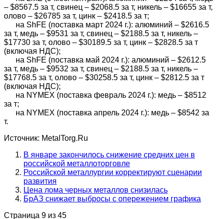
– $8567.5 за т, свинец – $2068.5 за т, никель – $16655 за т,
олово – $26785 за т, цинк – $2418.5 за т;
на ShFE (поставка март 2024 г.): алюминий – $2616.5
за т, медь – $9531 за т, свинец – $2188.5 за т, никель –
$17730 за т, олово – $30189.5 за т, цинк – $2828.5 за т
(включая НДС);
на ShFE (поставка май 2024 г.): алюминий – $2612.5
за т, медь – $9532 за т, свинец – $2188.5 за т, никель –
$17768.5 за т, олово – $30258.5 за т, цинк – $2812.5 за т
(включая НДС);
на NYMEX (поставка февраль 2024 г.): медь – $8512
за т;
на NYMEX (поставка апрель 2024 г.): медь – $8542 за
т.
Источник: MetalTorg.Ru
В январе закончилось снижение средних цен в
российской металлоторговле
Российской металлургии корректируют сценарии
развития
Цена лома черных металлов снизилась
БрАЗ снижает выбросы с опережением графика
Страница 9 из 45