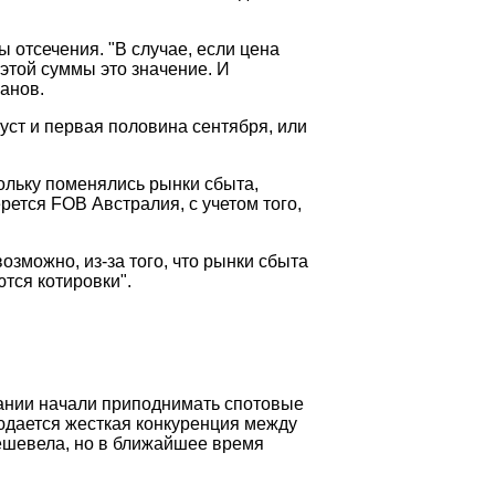
ы отсечения. "В случае, если цена
 этой суммы это значение. И
занов.
уст и первая половина сентября, или
ольку поменялись рынки сбыта,
ется FOB Австралия, с учетом того,
зможно, из-за того, что рынки сбыта
ются котировки".
пании начали приподнимать спотовые
людается жесткая конкуренция между
ешевела, но в ближайшее время