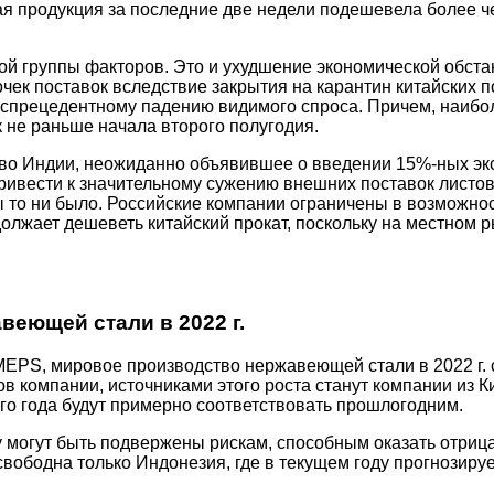
ная продукция за последние две недели подешевела более че
й группы факторов. Это и ухудшение экономической обста
чек поставок вследствие закрытия на карантин китайских 
 беспрецедентному падению видимого спроса. Причем, наиб
не раньше начала второго полугодия.
во Индии, неожиданно объявившее о введении 15%-ных эк
ривести к значительному сужению внешних поставок листов
 бы то ни было. Российские компании ограничены в возможн
олжает дешеветь китайский прокат, поскольку на местном р
веющей стали в 2022 г.
PS, мировое производство нержавеющей стали в 2022 г. сос
 компании, источниками этого роста станут компании из Ки
его года будут примерно соответствовать прошлогодним.
у могут быть подвержены рискам, способным оказать отриц
вободна только Индонезия, где в текущем году прогнозиру