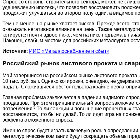
Спрос со стороны строительного сектора, может, не слишк
удешевлению ипотеки, что позволит восстановить положен
продолжит улучшаться во втором полугодии, а видимое по
Тем не менее, на рынке хватает рисков. Прежде всего, эт
оказывать негативное влияние на цены. Также металлург
котируется почти вдвое ниже, чем на пике подъема в нач
Наконец, слабым местом для российских металлургов остае
Источник:
ИИС «Металлоснабжение и сбыт»
Российский рынок листового проката и свар
Май завершился на российском рынке листового проката
10 тыс. руб. за т. Однако котировки, очевидно, не удержа
падать. Сложившиеся обстоятельства крайне неблагоприят
Главная проблема заключается в падении видимого спро
продавцов. При этом принципиальный вопрос заключается
потребления? То ли санкции и повышение процентных ста
восстановится, что бы ни делай. То ли идет игра на пон
эффекта отложенного спроса.
Именно спрос будет играть ключевую роль в определении
металлургические компании будут сокращать объемы предл