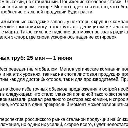
ом высокий, но стабильный. Понижение ключевой ставки 10 
ие в жилищном секторе. Можно надеяться и на то, что обст
требление стальной продукции будет расти.
о избыточные складские запасы у некоторых крупных компан
ические компании могут столкнуться с дефицитом металлол
але марта. Такое сильное падение цен может вызвать ради
тся экспорт, где снова ускорилось падение котировок.
ных труб: 25 мая — 1 июня
 беспрецедентным обвалом. Металлургические компании по
тся и на этих уровнях, так как на споте листовая продукция
ны как для дистрибьюторов, так и для производителей. При
са на фоне избыточных объемов предложения и острой нео
 в следующем: что стало главной причиной такого экстрем
вок вызвали развал реального сектора экономики, и спрос
ижение, которая в один прекрасный момент может завершить
 перспектив российского рынка стальной продукции на бли
ожения, но одних их усилий, скорее всего, будет недостат