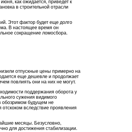
июня, как ожидается, приведет к
ановка в строительной отрасли
ий. Этот фактор будет еще долго
ома. В настоящее время он
кальное сокращение ломосбора.
низили отпускные цены примерно на
 продается еще дешевле и продолжает
чем повлиять они на них не могут.
бходимости поддержания оборота у
ального сужения видимого
 в обозримом будущем не
ся отскоком вследствие проявления
жайшие месяцы. Безусловно,
очно для достижения стабилизации.