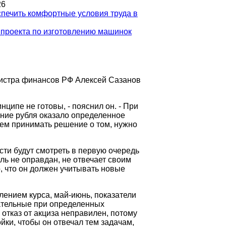
26
спечить комфортные условия труда в
и проекта по изготовлению машинок
нистра финансов РФ Алексей Сазанов
ципе не готовы, - пояснил он. - При
ение рубля оказало определенное
дем принимать решение о том, нужно
сти будут смотреть в первую очередь
ль не оправдан, не отвечает своим
о, что он должен учитывать новые
лением курса, май-июнь, показатели
цательные при определенных
отказ от акциза неправилен, потому
йки, чтобы он отвечал тем задачам,