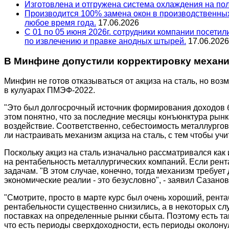
Изготовлена и отгружена система охлаждения на по
Производится 100% замена окон в производственных
любое время года.
17.06.2026
С 01 по 05 июня 2026г. сотрудники компании посети
по извлечению и правке анодных штырей.
17.06.2026
В Минфине допустили корректировку механиз
Минфин не готов отказываться от акциза на сталь, но в
в кулуарах ПМЭФ-2022.
"Это был долгосрочный источник формирования доходов бю
этом понятно, что за последние месяцы конъюнктура рын
воздействие. Соответственно, себестоимость металлурго
ли настраивать механизм акциза на сталь, с тем чтобы уч
Поскольку акциз на сталь изначально рассматривался как
на рентабельность металлургических компаний. Если рента
задачам. "В этом случае, конечно, тогда механизм требует
экономические реалии - это безусловно", - заявил Сазанов
"Смотрите, просто в марте курс был очень хороший, рента
рентабельности существенно снизились, а в некоторых сл
поставках на определенные рынки сбыта. Поэтому есть так
что есть периоды сверхдоходности, есть периоды околону