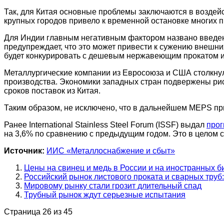
Так, для Китая основные проблемы заключаются в воздейс
крупных городов привело к временной остановке многих 
Для Индии главным негативным фактором названо введе
предупреждает, что это может привести к сужению внешни
будет конкурировать с дешевым нержавеющим прокатом и
Металлургические компании из Евросоюза и США столкнул
производства. Экономики западных стран подвержены ри
сроков поставок из Китая.
Таким образом, не исключено, что в дальнейшем MEPS при
Ранее International Stainless Steel Forum (ISSF) выдал
прог
на 3,6% по сравнению с предыдущим годом. Это в целом 
Источник:
ИИС «Металлоснабжение и сбыт»
Цены на свинец и медь в России и на иностранных 
Российский рынок листового проката и сварных труб:
Мировому рынку стали грозит длительный спад
Трубный рынок ждут серьезные испытания
Страница 26 из 45