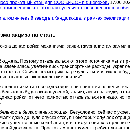
лосо-прокатный стан для ООО «ИСО» в г.Шелехов.
17.06.20
 помещениях, что позволит увеличить освещенность и обе
ли алюминиевый завод в г.Кандалакша, в рамках реализаци
ма акциза на сталь
озможна донастройка механизма, заявил журналистам замми
джета. Поэтому отказываться от этого источника мы в прин
ка изменилась, увеличились транспортные расходы, укрепл
в выросла. Сейчас посмотрим на результаты мая-июня и бу
итывать новые экономические реалии".
 источник изъятия сверхдоходов, при принятии решения вла
бельность будет околонулевой, значит, акциз на жидкую ста
 донастройки, от него полностью отказываться не надо, но т
.
бельность была очень хорошая. Безусловно, сейчас с укреп
учаях даже до нуля опускаются, в некоторых случаях отри
ие существенные колебания, и в этих условиях в принципе 
левой доходности. Просто сам инструмент требует донастро