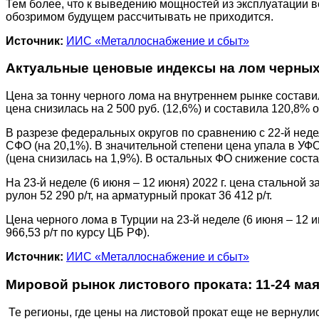
Тем более, что к выведению мощностей из эксплуатации в
обозримом будущем рассчитывать не приходится.
Источник:
ИИС «Металлоснабжение и сбыт»
Актуальные ценовые индексы на лом черных м
Цена за тонну черного лома на внутреннем рынке составил
цена снизилась на 2 500 руб. (12,6%) и составила 120,8% 
В разрезе федеральных округов по сравнению с 22-й нед
СФО (на 20,1%). В значительной степени цена упала в У
(цена снизилась на 1,9%). В остальных ФО снижение соста
На 23-й неделе (6 июня – 12 июня) 2022 г. цена стальной з
рулон 52 290 р/т, на арматурный прокат 36 412 р/т.
Цена черного лома в Турции на 23-й неделе (6 июня – 12 ию
966,53 р/т по курсу ЦБ РФ).
Источник:
ИИС «Металлоснабжение и сбыт»
Мировой рынок листового проката: 11-24 ма
Те регионы, где цены на листовой прокат еще не вернул