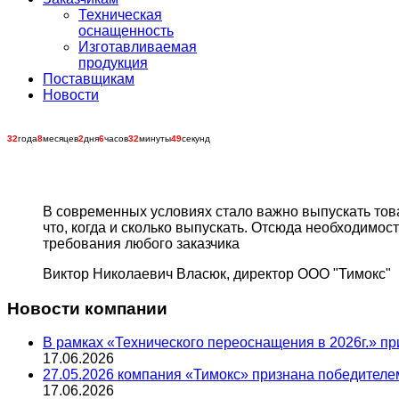
Техническая
оснащенность
Изготавливаемая
продукция
Поставщикам
Новости
32
года
8
месяцев
2
дня
6
часов
32
минуты
50
секунд
В современных условиях стало важно выпускать товары
что, когда и сколько выпускать. Отсюда необходимос
требования любого заказчика
Виктор Николаевич Власюк, директор ООО "Тимокс"
Новости компании
В рамках «Технического переоснащения в 2026г.» при
17.06.2026
27.05.2026 компания «Тимокс» признана победителем
17.06.2026