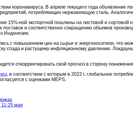
твии коронавируса. В апреле текущего года объявление ло
предприятий, потребляющих нержавеющую сталь. Аналогич
ние 15%-ной экспортной пошлины на листовой и сортовой
х поставок и соответственно сокращению объемов производ
з Индонезии.
ись с повышением цен на сырье и энергоносители, что мож
ску спада и растущему инфляционному давлению. Локдауны
дется откорректировать свой прогноз в сторону понижения
ноз
, в соответствии с которым в 2022 г. глобальное потре
согласуется с оценками MEPS.
биржах
 11-25 мая