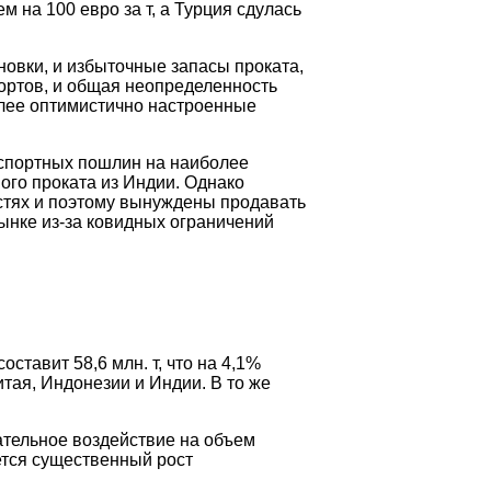
м на 100 евро за т, а Турция сдулась
новки, и избыточные запасы проката,
портов, и общая неопределенность
олее оптимистично настроенные
спортных пошлин на наиболее
ого проката из Индии. Однако
остях и поэтому вынуждены продавать
ынке из-за ковидных ограничений
тавит 58,6 млн. т, что на 4,1%
тая, Индонезии и Индии. В то же
ательное воздействие на объем
ется существенный рост