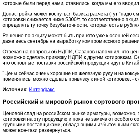
которые были перед нами, ставились, когда мы его вводили
Донастройка может коснуться базиса расчета (тут "надо с
котировки снижается ниже $300/т, то соответственно акциз
определять ту точку безубыточности, которая есть в рубля
Решение по акцизу может быть принято уже к осенней сесс
даже весь сентябрь на выработку компромиссного решени
Отвечая на вопросы об НДПИ, Сазанов напомнил, что цены
возможно сделать привязку НДПИ к другим котировкам. Се
что основные поставки российской продукции идут в Китай
"Цены сейчас очень хорошие на железную руду и на коксую
поменялись, можно сделать привязку к иной котировке, - с
Источник:
Интерфакс
Российский и мировой рынок сортового прок
Ценовой спад на российском рынке арматуры, возможно,
котировки на эту продукцию и пока не замечают особого 
крупными поставщиками, обладающими избыточными скла
может все-таки развернуться.