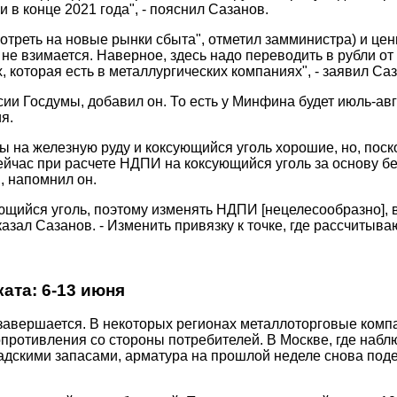
 в конце 2021 года", - пояснил Сазанов.
мотреть на новые рынки сбыта", отметил замминистра) и цен
 не взимается. Наверное, здесь надо переводить в рубли от
х, которая есть в металлургических компаниях", - заявил Са
ии Госдумы, добавил он. То есть у Минфина будет июль-авг
я.
 на железную руду и коксующийся уголь хорошие, но, поск
йчас при расчете НДПИ на коксующийся уголь за основу бер
, напомнил он.
щийся уголь, поэтому изменять НДПИ [нецелесообразно], во
казал Сазанов. - Изменить привязку к точке, где рассчитыва
ата: 6-13 июня
 завершается. В некоторых регионах металлоторговые ком
сопротивления со стороны потребителей. В Москве, где наб
дскими запасами, арматура на прошлой неделе снова под