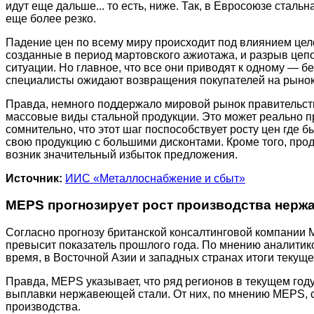
идут еще дальше... то есть, ниже. Так, в Евросоюзе сталь
еще более резко.
Падение цен по всему миру происходит под влиянием цело
созданные в период мартовского ажиотажа, и разрыв цепо
ситуации. Но главное, что все они приводят к одному —
специалисты ожидают возвращения покупателей на рынок 
Правда, немного поддержало мировой рынок правительст
массовые виды стальной продукции. Это может реально п
сомнительно, что этот шаг поспособствует росту цен где
свою продукцию с большими дисконтами. Кроме того, прод
возник значительный избыток предложения.
Источник:
ИИС «Металлоснабжение и сбыт»
MEPS прогнозирует рост производства нержа
Согласно прогнозу британской консалтинговой компании ME
превысит показатель прошлого года. По мнению аналитиков
время, в Восточной Азии и западных странах итоги текущ
Правда, MEPS указывает, что ряд регионов в текущем год
выплавки нержавеющей стали. От них, по мнению MEPS, с
производства.