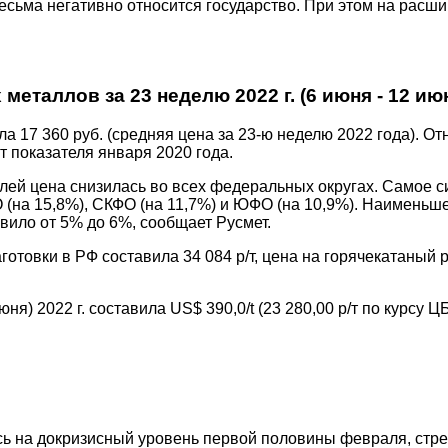
есьма негативно относится государство. При этом на расш
еталлов за 23 неделю 2022 г. (6 июня - 12 ию
а 17 360 руб. (средняя цена за 23-ю неделю 2022 года). От
от показателя января 2020 года.
елей цена снизилась во всех федеральных округах. Самое 
ФО (на 15,8%), СКФО (на 11,7%) и ЮФО (на 10,9%). Наимен
вило от 5% до 6%, сообщает Русмет.
аготовки в РФ составила 34 084 р/т, цена на горячекатаный 
ня) 2022 г. составила US$ 390,0/t (23 280,00 р/т по курсу Ц
я
ись на докризисный уровень первой половины февраля, стр