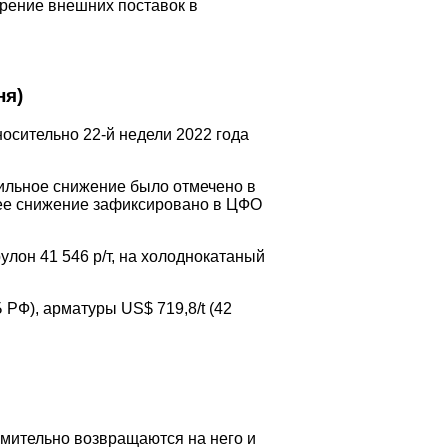
ирение внешних поставок в
ня)
носительно 22-й недели 2022 года
сильное снижение было отмечено в
ьшее снижение зафиксировано в ЦФО
рулон 41 546 р/т, на холоднокатаный
Б РФ), арматуры US$ 719,8/t (42
емительно возвращаются на него и